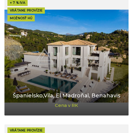
+ 7 % IVA
VRÁTANE PROVÍZIE
MOŽNOSŤ HÚ
Španielsko,Vila, El Madroñal, Benahavis
Cena v RK
VRÁTANE PROVÍZIE