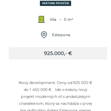
VRÁTANE PROVÍZIE
Vila – 0 m²
Estepona
925.000,- €
Nový development: Ceny od 925 000 €
do 1 450 000 €. . Ide o krásny nový
projekt moderných víl s andalúzskym
charakterom, ktorý sa nachádza v prvej
línii golfového ihriska Estepona, menej