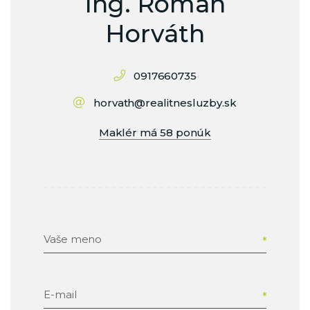
Ing. Roman
Horváth
0917660735
horvath@realitnesluzby.sk
Maklér má 58 ponúk
Vaše meno
E-mail