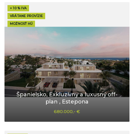
+ 10 % IVA
VRÁTANE PROVÍZIE
MOŽNOSŤ HÚ
Španielsko, Exkluzívny a luxusný off-
plan , Estepona
680.000,- €