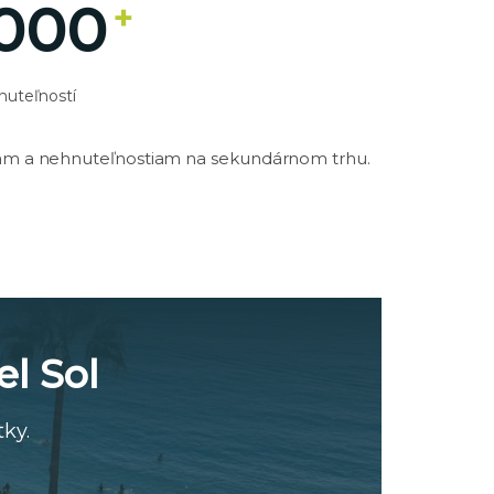
.000
+
nuteľností
iam a nehnuteľnostiam na sekundárnom trhu.
el Sol
ky.