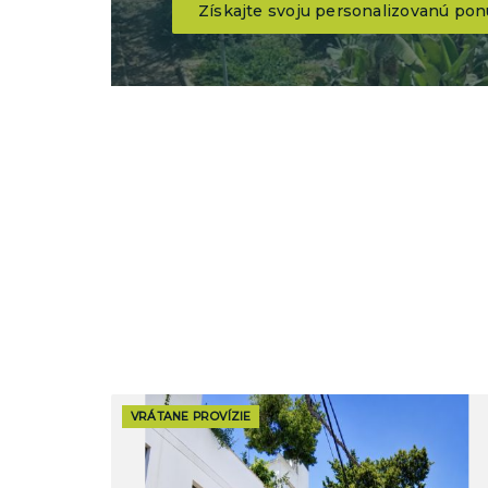
Získajte svoju personalizovanú po
VRÁTANE PROVÍZIE