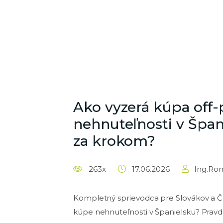
Ako vyzerá kúpa off-
nehnuteľnosti v Špan
za krokom?
263x
17.06.2026
Ing.Ro
Kompletný sprievodca pre Slovákov a 
kúpe nehnuteľnosti v Španielsku? Pra