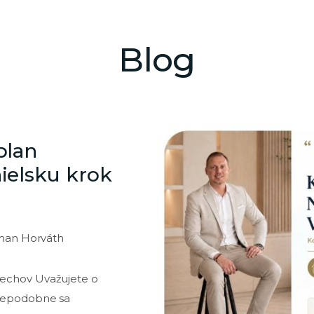
Blog
plan
ielsku krok
man Horváth
Čechov Uvažujete o
vdepodobne sa