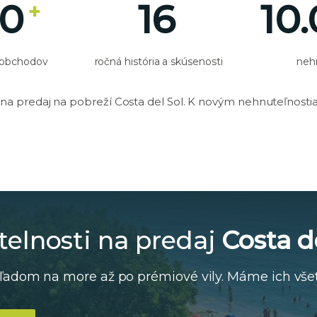
00
16
10
+
 obchodov
ročná história a skúsenosti
neh
a predaj na pobreží Costa del Sol. K novým nehnuteľnost
telnosti na predaj
Costa d
adom na more až po prémiové vily. Máme ich všet