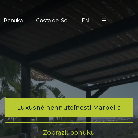
Proces kúpy & FAQ
Blog
Financovanie
Kontakt
Ponuka
Costa del Sol
EN
Luxusné nehnuteľnosti Marbella
Zobraziť ponuku