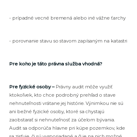
- prípadné vecné bremená alebo iné vážne ťarchy
- porovnanie stavu so stavom zapísaným na katastri
Pre koho je táto právna služba vhodná?
Pre fyzické osoby –
Právny audit môže využiť
ktokoľvek, kto chce podrobný prehľad o stave
nehnuteľnosti vrátane jej histórie. Výnimkou nie sú
ani bežné fyzické osoby, ktoré sa chystajú
zaobstarať si nehnuteľnosť za účelom bývania.
Audit sa odporúča hlavne pri kúpe pozemkov, kde
sa zisťuje, či sú vysporiadané a či je na nich možné