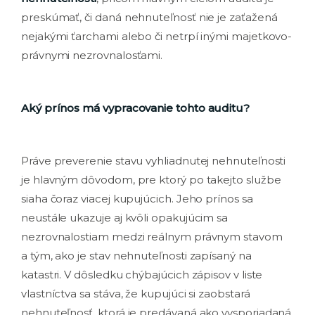
preskúmať, či daná nehnuteľnosť nie je zaťažená
nejakými ťarchami alebo či netrpí inými majetkovo-
právnymi nezrovnalosťami.
Aký prínos má vypracovanie tohto auditu?
Práve preverenie stavu vyhliadnutej nehnuteľnosti
je hlavným dôvodom, pre ktorý po takejto službe
siaha čoraz viacej kupujúcich. Jeho prínos sa
neustále ukazuje aj kvôli opakujúcim sa
nezrovnalostiam medzi reálnym právnym stavom
a tým, ako je stav nehnuteľnosti zapísaný na
katastri. V dôsledku chýbajúcich zápisov v liste
vlastníctva sa stáva, že kupujúci si zaobstará
nehnuteľnosť, ktorá je predávaná ako vysporiadaná.