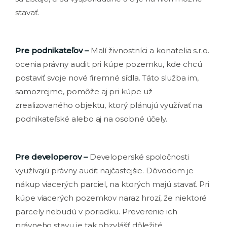
stavať.
Pre podnikateľov –
Malí živnostníci a konatelia s.r.o.
ocenia právny audit pri kúpe pozemku, kde chcú
postaviť svoje nové firemné sídla. Táto služba im,
samozrejme, pomôže aj pri kúpe už
zrealizovaného objektu, ktorý plánujú využívať na
podnikateľské alebo aj na osobné účely.
Pre developerov –
Developerské spoločnosti
využívajú právny audit najčastejšie. Dôvodom je
nákup viacerých parciel, na ktorých majú stavať. Pri
kúpe viacerých pozemkov naraz hrozí, že niektoré
parcely nebudú v poriadku. Preverenie ich
právneho stavu je tak obzvlášť dôležité.