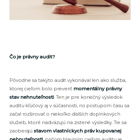
Čo je právny audit?
Pôvodne sa takýto audit vykonával len ako služba,
ktorej cieľom bolo preveriť
momentálny právny
stav nehnuteľnosti
. Ten je pre konečný výsledok
auditu kľúčový aj v súčasnosti, no postupom času sa
začal rozširovať o niekoľko ďalších doplnkových
služieb, ktoré nadväzujú na zistené výsledky. Tie sa
zaoberajú
stavom vlastníckych práv kupovanej
nehnuteľnosti
, pričom hlavným cieľom auditu je